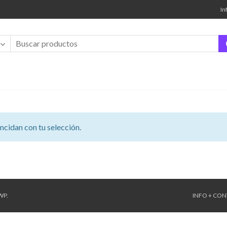
In
cidan con tu selección.
WP
.
INFO + CO