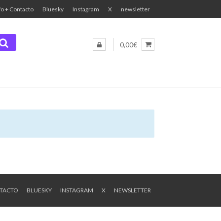
fo + Contacto
Bluesky
Instagram
X
newsletter
0,00€
NTACTO
BLUESKY
INSTAGRAM
X
NEWSLETTER