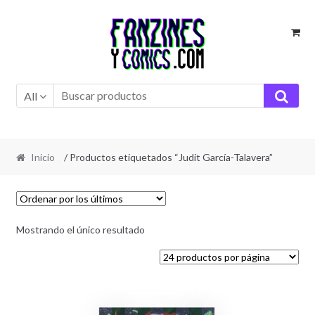
Ir
Ir
a
al
la
contenido
navegación
All
Inicio
/ Productos etiquetados “Judit García-Talavera”
Mostrando el único resultado