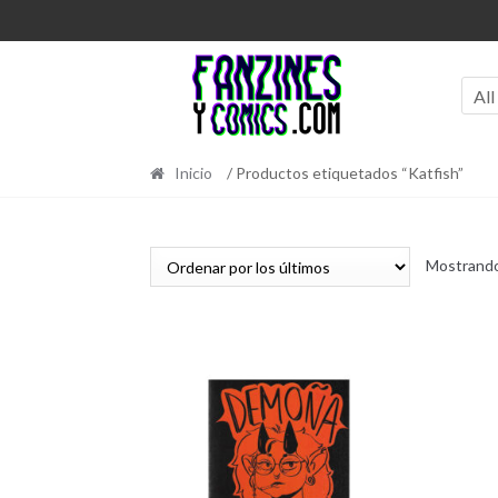
Ir
Ir
a
al
la
contenido
navegación
All
Inicio
/ Productos etiquetados “Katfish”
Mostrando