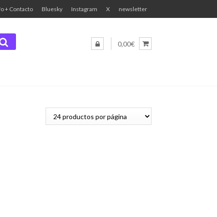
fo + Contacto
Bluesky
Instagram
X
newsletter
0,00€