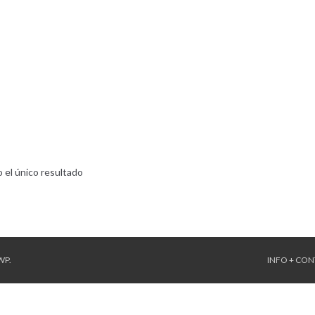
 el único resultado
WP
.
INFO + CO