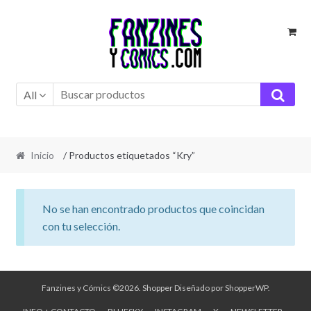
Ir
Ir
a
al
la
contenido
navegación
All
Inicio
/ Productos etiquetados “Kry”
No se han encontrado productos que coincidan
con tu selección.
Fanzines y Cómics ©2026.
Shopper
Diseñado por
ShopperWP
.