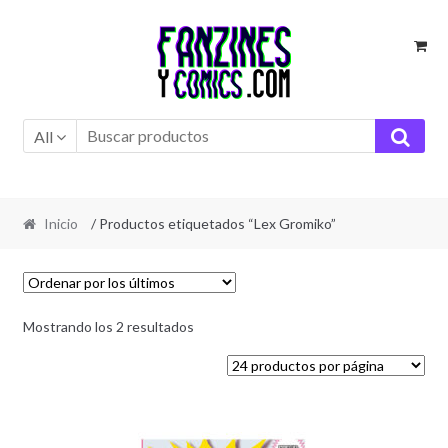
Ir
Ir
a
al
la
contenido
navegación
All
Inicio
/ Productos etiquetados “Lex Gromiko”
Ordenado
Mostrando los 2 resultados
por
los
últimos