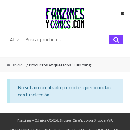
Ir
Ir
a
al
la
contenido
navegación
All
Inicio
/ Productos etiquetados “Luis Yang”
No se han encontrado productos que coincidan
con tu selección.
Fanzines y Cómics ©2026.
Shopper
Diseñado por
ShopperWP
.