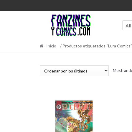
Ir
Ir
a
al
la
contenido
navegación
All
Inicio
/ Productos etiquetados “Lura Comics”
Mostrando