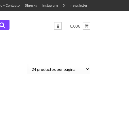
fo + Contacto
Bluesky
Instagram
X
newsletter
0,00€