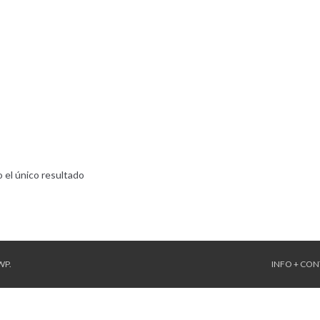
 el único resultado
WP
.
INFO + CO