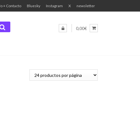
fo + Contacto
Bluesky
Instagram
X
newsletter
0,00€