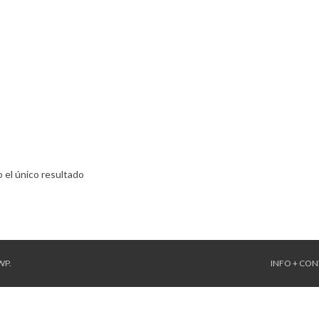
 el único resultado
WP
.
INFO + CO