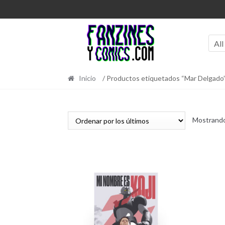
Ir
Ir
a
al
la
contenido
navegación
All
Inicio
/ Productos etiquetados “Mar Delgado
Mostrando