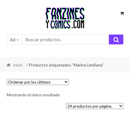
Ir
Ir
a
al
la
contenido
navegación
All
Inicio
/ Productos etiquetados “Marina Limiñana”
Mostrando el único resultado