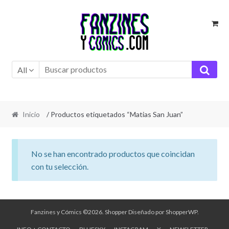
Ir
Ir
a
al
la
contenido
navegación
All
Inicio
/ Productos etiquetados “Matias San Juan”
No se han encontrado productos que coincidan
con tu selección.
Fanzines y Cómics ©2026.
Shopper
Diseñado por
ShopperWP
.