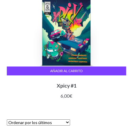
AÑADIR AL CARRITO
Xpicy #1
6,00
€