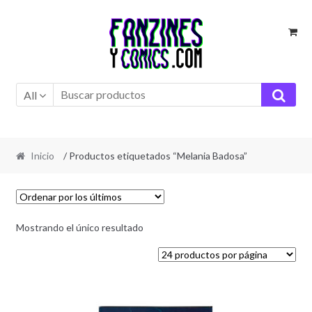
Ir
Ir
a
al
la
contenido
navegación
All
Inicio
/ Productos etiquetados “Melania Badosa”
Mostrando el único resultado