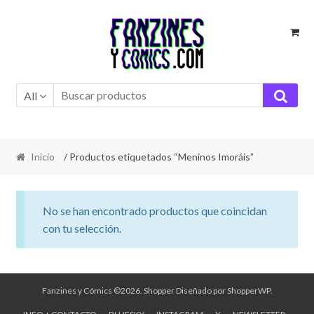
Ir
Ir
a
al
la
contenido
navegación
All
Inicio
/ Productos etiquetados “Meninos Imoráis”
No se han encontrado productos que coincidan
con tu selección.
Fanzines y Cómics ©2026.
Shopper
Diseñado por
ShopperWP
.