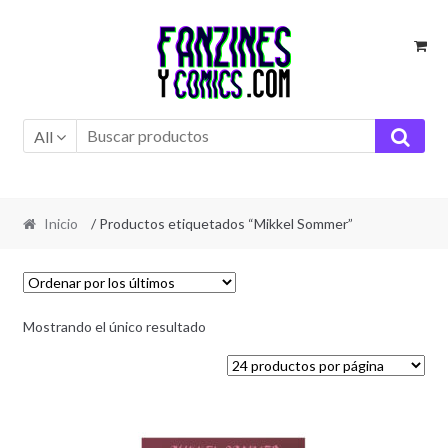
Ir
Ir
a
al
la
contenido
navegación
All
Inicio
/ Productos etiquetados “Mikkel Sommer”
Mostrando el único resultado