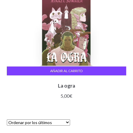
AÑADIR AL CARRITO
La ogra
5,00
€