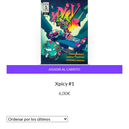
AÑADIR AL CARRITO
Xpicy #1
6,00
€