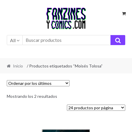
Ir
Ir
a
al
la
contenido
navegación
All
Inicio
/ Productos etiquetados “Moisés Tolosa”
Ordenado
Mostrando los 2 resultados
por
los
últimos