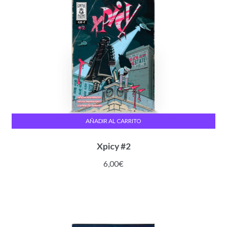
AÑADIR AL CARRITO
Xpicy #2
6,00
€