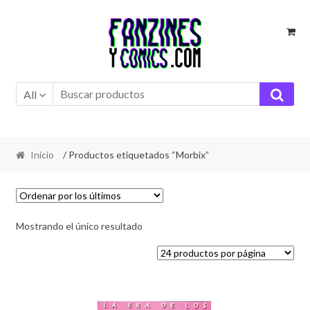
Ir
Ir
a
al
la
contenido
navegación
All
Inicio
/ Productos etiquetados “Morbix”
Mostrando el único resultado