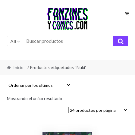
Ir
Ir
a
al
la
contenido
navegación
All
Inicio
/ Productos etiquetados “Nuki”
Mostrando el único resultado