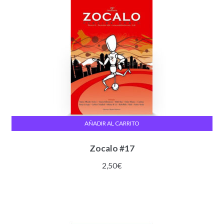
AÑADIR AL CARRITO
Zocalo #17
2,50
€