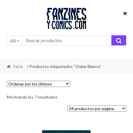
Ir
Ir
a
al
la
contenido
navegación
All
Inicio
/ Productos etiquetados “Oskar Blanco”
Ordenado
Mostrando los 7 resultados
por
los
últimos