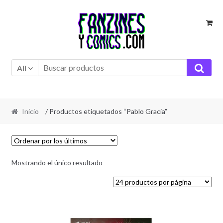
Ir
Ir
a
al
la
contenido
navegación
All
Inicio
/ Productos etiquetados “Pablo Gracia”
Mostrando el único resultado