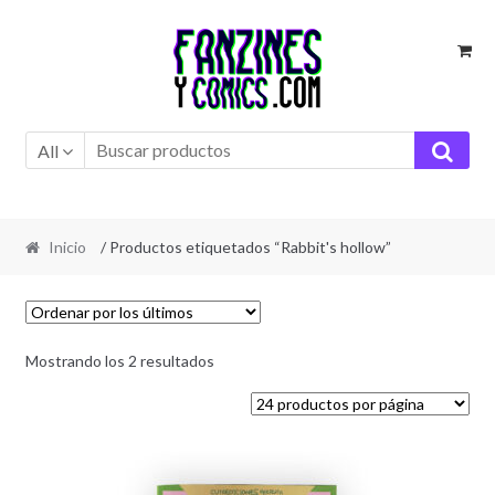
Ir
Ir
a
al
la
contenido
navegación
All
Inicio
/ Productos etiquetados “Rabbit's hollow”
Ordenado
Mostrando los 2 resultados
por
los
últimos