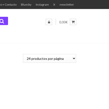
fo + Contacto
Bluesky
Instagram
X
newsletter
0,00€