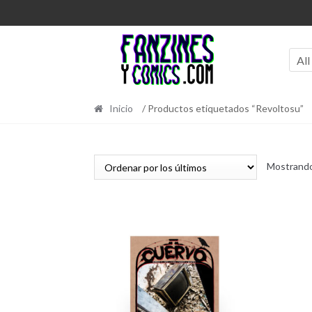
Ir
Ir
a
al
la
contenido
navegación
All
Inicio
/ Productos etiquetados “Revoltosu”
Mostrando