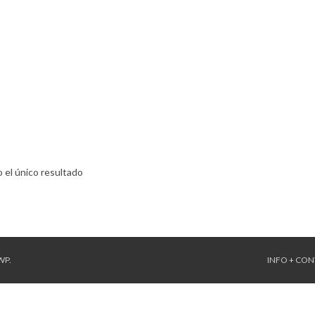
 el único resultado
WP
.
INFO + CO