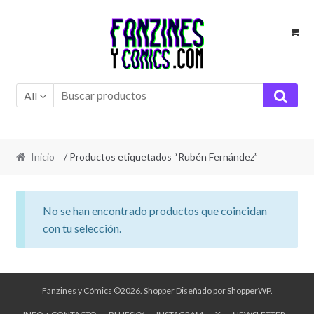
Ir
Ir
a
al
la
contenido
navegación
All
Inicio
/ Productos etiquetados “Rubén Fernández”
No se han encontrado productos que coincidan
con tu selección.
Fanzines y Cómics ©2026.
Shopper
Diseñado por
ShopperWP
.