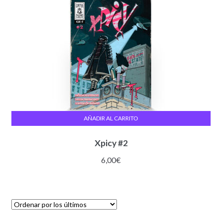
AÑADIR AL CARRITO
Xpicy #2
6,00
€