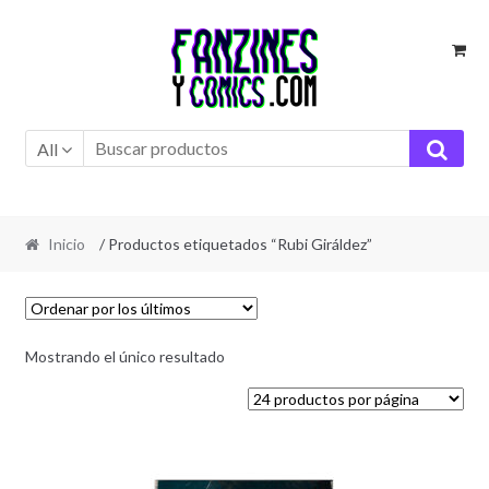
Ir
Ir
a
al
la
contenido
navegación
All
Inicio
/ Productos etiquetados “Rubi Giráldez”
Mostrando el único resultado