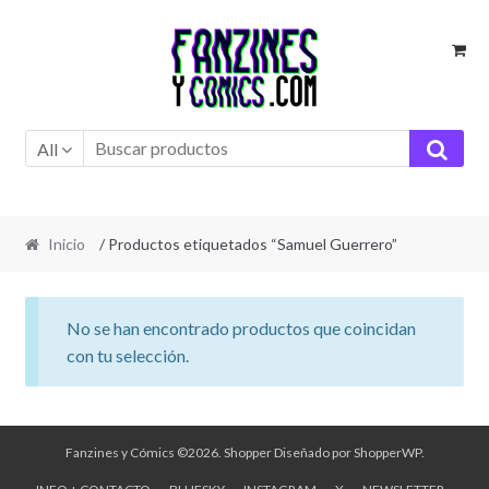
Ir
Ir
a
al
la
contenido
navegación
All
Inicio
/ Productos etiquetados “Samuel Guerrero”
No se han encontrado productos que coincidan
con tu selección.
Fanzines y Cómics ©2026.
Shopper
Diseñado por
ShopperWP
.