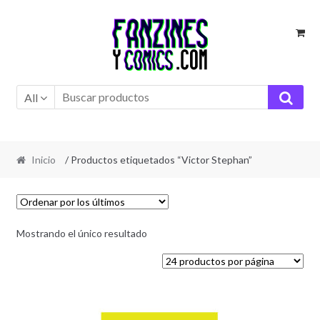
Ir
Ir
a
al
la
contenido
navegación
All
Inicio
/ Productos etiquetados “Victor Stephan”
Mostrando el único resultado