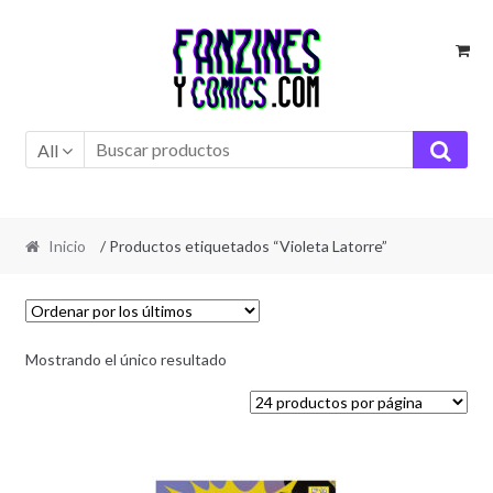
Ir
Ir
a
al
la
contenido
navegación
All
Inicio
/ Productos etiquetados “Violeta Latorre”
Mostrando el único resultado