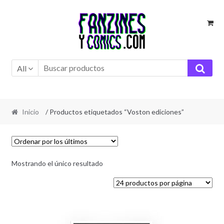
Ir
Ir
a
al
la
contenido
navegación
All
Inicio
/ Productos etiquetados “Voston ediciones”
Mostrando el único resultado