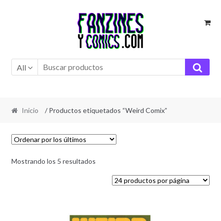
Ir
Ir
a
al
la
contenido
navegación
All
Inicio
/ Productos etiquetados “Weird Comix”
Ordenado
Mostrando los 5 resultados
por
los
últimos