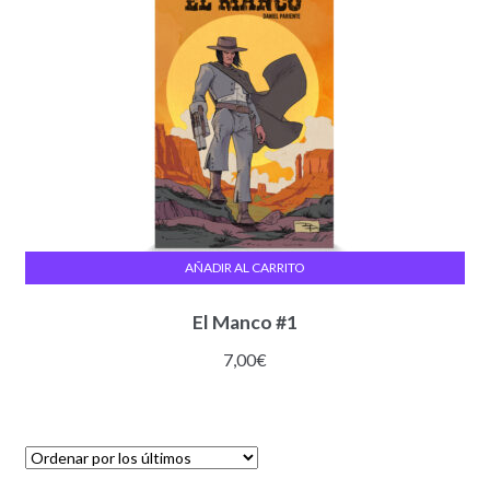
pueden
elegir
en
la
página
de
producto
AÑADIR AL CARRITO
El Manco #1
7,00
€