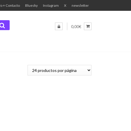
fo + Contacto
Bluesky
Instagram
X
newsletter
0,00€