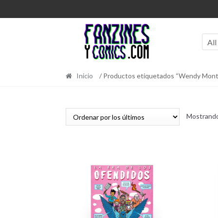
Ir
Ir
a
al
la
contenido
navegación
All
Inicio
/ Productos etiquetados “Wendy Monta
Mostrando