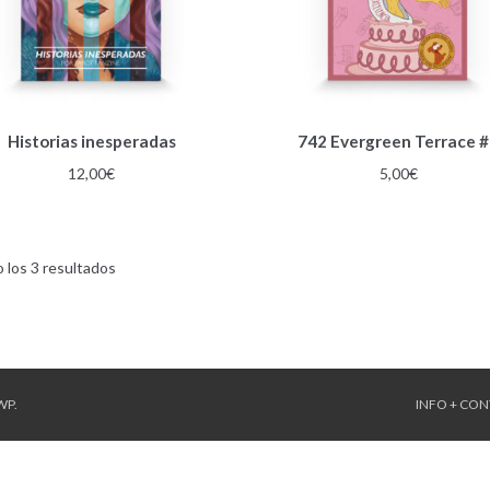
Historias inesperadas
742 Evergreen Terrace 
12,00
€
5,00
€
Ordenado
 los 3 resultados
por
los
últimos
WP
.
INFO + CO