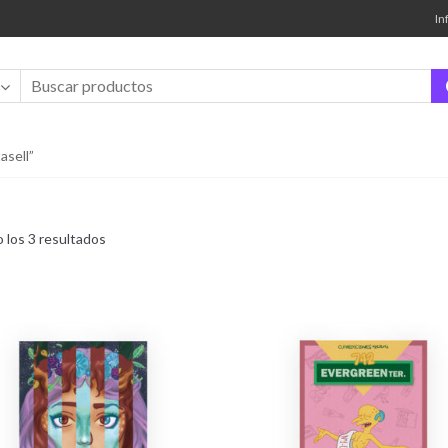
In
sell”
Ordenado
 los 3 resultados
por
los
últimos