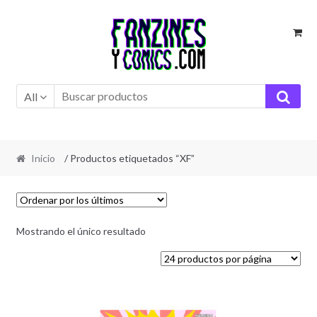
Ir
Ir
a
al
la
contenido
navegación
All
Inicio
/ Productos etiquetados “XF”
Mostrando el único resultado