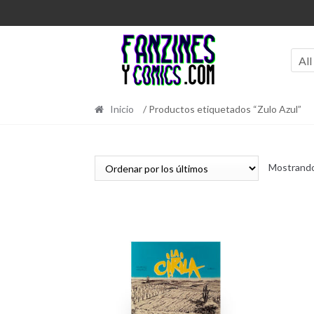
Ir
Ir
a
al
la
contenido
navegación
All
Inicio
/ Productos etiquetados “Zulo Azul”
Mostrando