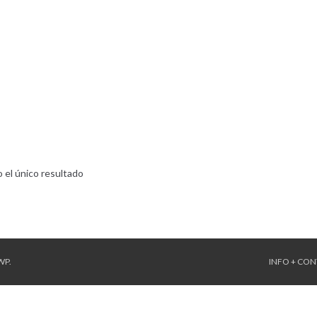
 el único resultado
WP
.
INFO + CO