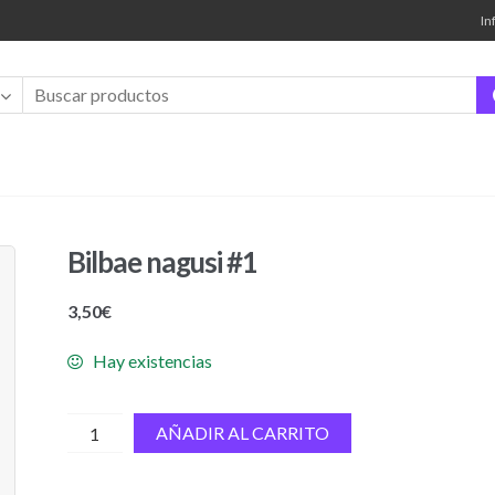
In
Bilbae nagusi #1
3,50
€
Hay existencias
Bilbae
AÑADIR AL CARRITO
nagusi
#1