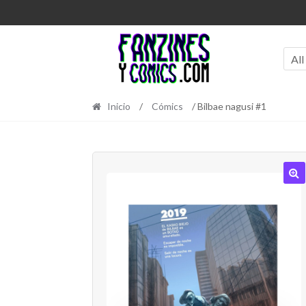
Ir
Ir
a
al
la
contenido
navegación
All
Inicio
/
Cómics
/ Bilbae nagusi #1
🔍