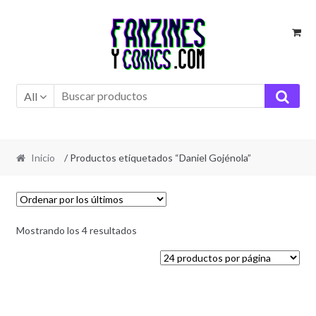
Ir
Ir
a
al
la
contenido
navegación
All
Inicio
/ Productos etiquetados “Daniel Gojénola”
Ordenado
Mostrando los 4 resultados
por
los
últimos