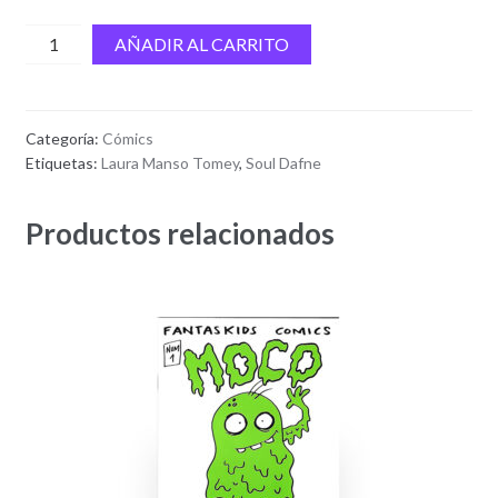
La
AÑADIR AL CARRITO
niña
y
el
Categoría:
Cómics
espantapájaros
Etiquetas:
Laura Manso Tomey
,
Soul Dafne
#1
cantidad
Productos relacionados