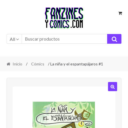
Ir
Ir
a
al
la
contenido
navegación
All
Inicio
/
Cómics
/ La niña y el espantapájaros #1
🔍