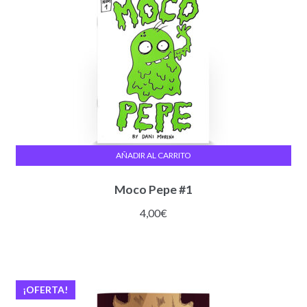
AÑADIR AL CARRITO
Moco Pepe #1
4,00
€
¡OFERTA!