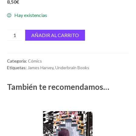
8,50
€
Hay existencias
UK
AÑADIR AL CARRITO
In
A
Bad
Categoría:
Cómics
Way.
Etiquetas:
James Harvey
,
Underbrain Books
Primera
parte
También te recomendamos…
cantidad