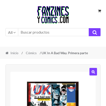
Ir
Ir
a
al
la
contenido
navegación
All
Inicio
/
Cómics
/ UK In A Bad Way. Primera parte
🔍