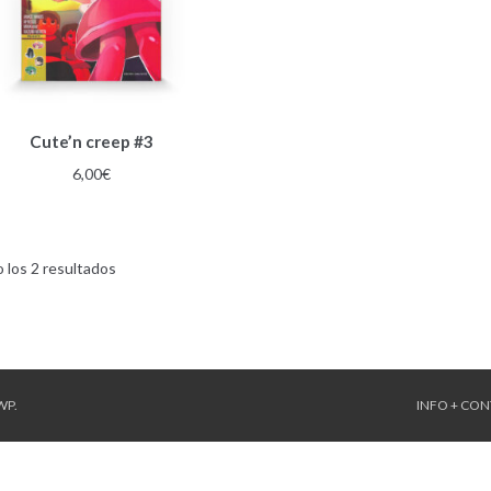
Cute’n creep #3
6,00
€
Ordenado
 los 2 resultados
por
los
últimos
WP
.
INFO + CO