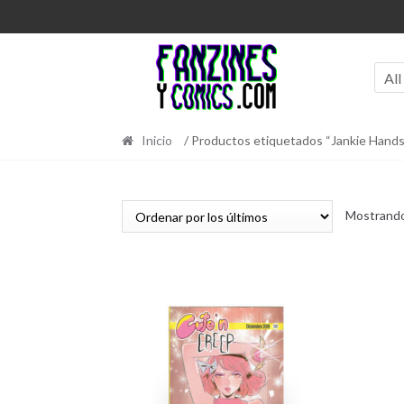
Ir
Ir
a
al
la
contenido
navegación
All
Inicio
/ Productos etiquetados “Jankie Hands
Mostrando