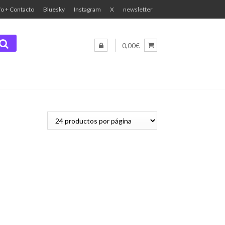
fo + Contacto
Bluesky
Instagram
X
newsletter
0,00€