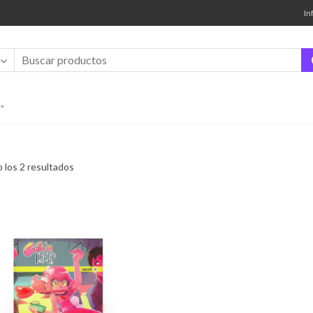
In
”
Ordenado
 los 2 resultados
por
los
últimos