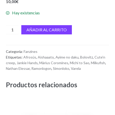
10,00
€
Hay existencias
Cute'n
AÑADIR AL CARRITO
creep
#4
cantidad
Categoría:
Fanzines
Etiquetas:
Afrosús
,
Aishaaato
,
Ayime no daku
,
Bolovitz
,
Cute'n
creep
,
Jankie Hands
,
Màrius Coromines
,
Michi to Sao
,
Milkufish
,
Nathan Elessar
,
Ramonlogon
,
Simonloko
,
Varela
Productos relacionados