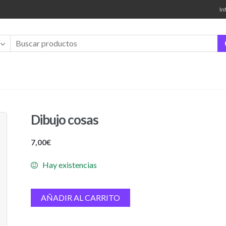
In
Dibujo cosas
7,00
€
Hay existencias
Dibujo
AÑADIR AL CARRITO
cosas
cantidad