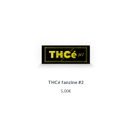
THCé fanzine #2
5,00
€