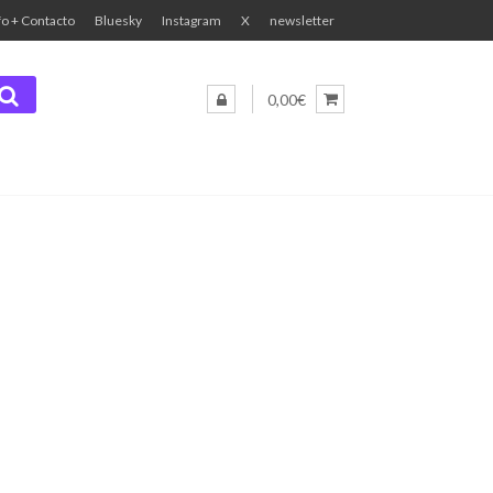
fo + Contacto
Bluesky
Instagram
X
newsletter
0,00€