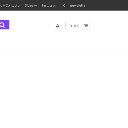
fo + Contacto
Bluesky
Instagram
X
newsletter
0,00€