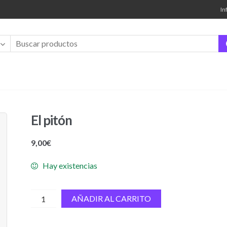
In
El pitón
9,00
€
Hay existencias
El
AÑADIR AL CARRITO
pitón
cantidad