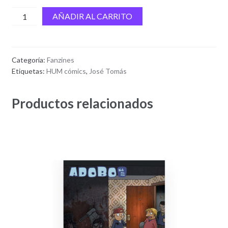
HUM
AÑADIR AL CARRITO
cómics
(abr-
jul
Categoría:
Fanzines
2022)
Etiquetas:
HUM cómics
,
José Tomás
cantidad
Productos relacionados