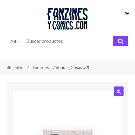
Ir
Ir
a
al
la
contenido
navegación
All
Inicio
/
Fanzines
/ Venus (Diosas #2)
🔍