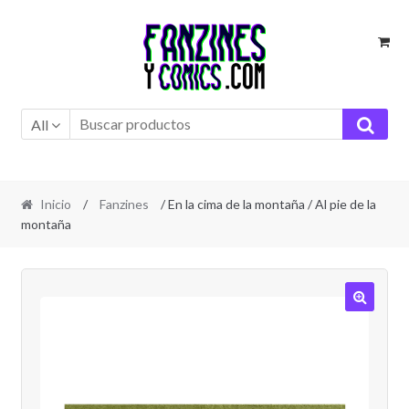
Ir
Ir
a
al
la
contenido
navegación
All
Inicio
/
Fanzines
/ En la cima de la montaña / Al pie de la
montaña
🔍