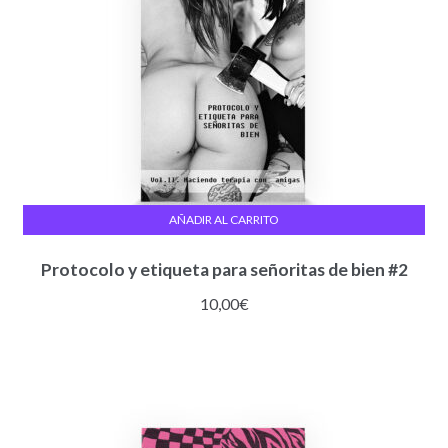
cantidad
AÑADIR AL CARRITO
Protocolo y etiqueta para señoritas de bien #2
10,00
€