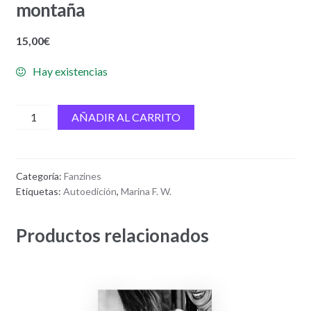
montaña
15,00
€
Hay existencias
En
AÑADIR AL CARRITO
la
cima
de
Categoría:
Fanzines
la
Etiquetas:
Autoedición
,
Marina F. W.
montaña
/
Productos relacionados
Al
pie
de
la
montaña