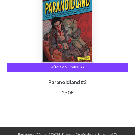
AÑADIR AL CARRITO
Paranoidland #2
3,50
€
Fanzines y Cómics ©2026.
Shopper
Diseñado por
ShopperWP
.