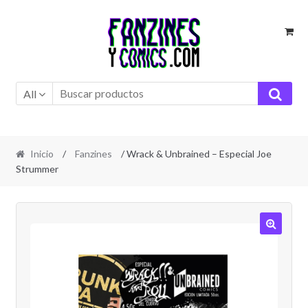
Ir
Ir
a
al
la
contenido
navegación
All
Inicio
/
Fanzines
/ Wrack & Unbrained – Especial Joe
Strummer
🔍