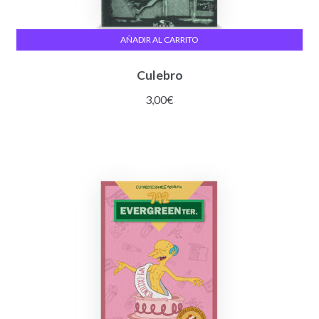
AÑADIR AL CARRITO
Culebro
3,00
€