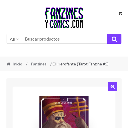
Ir
Ir
a
al
la
contenido
navegación
All
Inicio
/
Fanzines
/ El Hierofante (Tarot Fanzine #5)
🔍